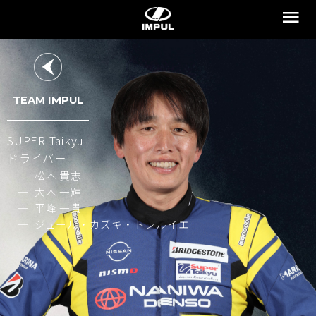
TEAM IMPUL
SUPER Taikyu
ドライバー
松本 貴志
大木 一輝
平峰 一貴
ジュール・カズキ・トレルイエ