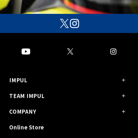
IMPUL
PRODUCTS
GARAGE
DEALERS
INFINITI
COMPANY / ACCESS
販売会社様
News / Release
TEAM IMPUL
SUPER GT
SUPER FORMULA
Super Taikyu
チーム紹介
レースクイーン
COMPANY
お問い合わせ
会社概要 / アクセス
営業カレンダー
レース実績
求人
沿革
Online Store