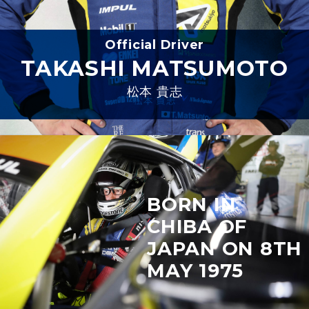
Official Driver
TAKASHI
MATSUMOTO
松本 貴志
BORN IN
CHIBA OF
JAPAN ON 8TH
MAY 1975