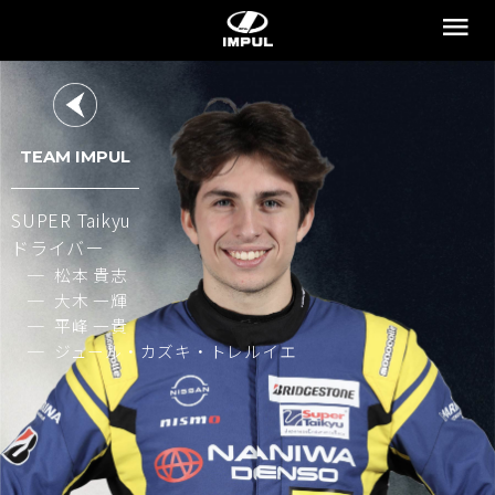
TEAM IMPUL
SUPER Taikyu
ドライバー
松本 貴志
大木 一輝
平峰 一貴
ジュール・カズキ・トレルイエ