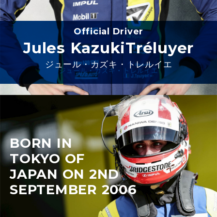
Official Driver
Jules Kazuki
Tréluyer
ジュール・カズキ・トレルイエ
BORN IN
TOKYO OF
JAPAN ON 2ND
SEPTEMBER 2006