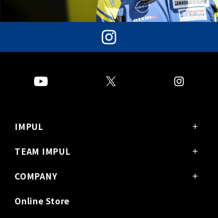
IMPUL
PRODUCTS
GARAGE
DEALERS
INFINITI
COMPANY / ACCESS
販売会社様
News / Release
TEAM IMPUL
SUPER GT
SUPER FORMULA
Super Taikyu
チーム紹介
レースクイーン
COMPANY
お問い合わせ
会社概要 / アクセス
営業カレンダー
レース実績
求人
沿革
Online Store