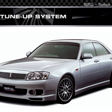
IMPUL
＞
Products