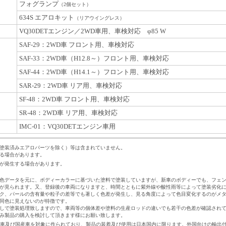
フォグランプ
（2個セット）
634S エアロキット
（リアウイングレス）
VQ30DETエンジン／2WD車用、車検対応 φ85 W
SAF-29：2WD車 フロント用、車検対応
SAF-33：2WD車（H12.8～）フロント用、車検対応
SAF-44：2WD車（H14.1～）フロント用、車検対応
SAR-29：2WD車 リア用、車検対応
SF-48：2WD車 フロント用、車検対応
SR-48：2WD車 リア用、車検対応
IMC-01：VQ30DETエンジン車用
塗装済みエアロパーツを除く）等は含まれていません。
る場合があります。
が発生する場合があります。
色データを元に、ボディーカラーに基づいた塗料で塗装していますが、新車のボディーでも、フェ
が見られます。又、登録後の車両になりますと、時間とともに紫外線や酸性雨等によって塗装劣化
ク、パールの含有量や粒子の差等でも著しく色差が発生し、見る角度によって色目変化するのがメ
同色に見えないのが特徴です。
しで塗装処理致しますので、車両等の個体差や塗料の生産ロッドの違いでも若干の色差が確認され
み製品の購入を検討して頂きます様にお願い致します。
日産車及び国産車を対象に作られており、製品の装着及び使用は日本国内に限ります。外国向けの輸出