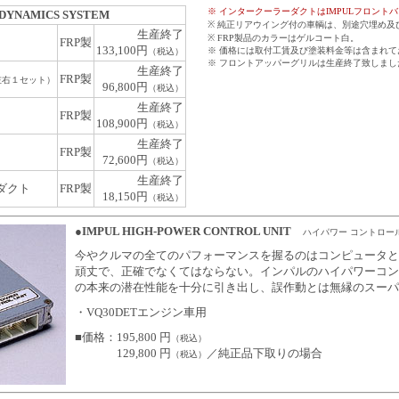
※ インタークーラーダクトはIMPULフロント
ODYNAMICS SYSTEM
※ 純正リアウイング付の車輌は、別途穴埋め及
生産終了
※ FRP製品のカラーはゲルコート白。
FRP製
133,100円
※ 価格には取付工賃及び塗装料金等は含まれて
（税込）
※ フロントアッパーグリルは生産終了致しまし
生産終了
FRP製
左右１セット）
96,800円
（税込）
生産終了
FRP製
108,900円
（税込）
生産終了
FRP製
72,600円
（税込）
生産終了
ダクト
FRP製
18,150円
（税込）
●IMPUL HIGH-POWER CONTROL UNIT
ハイパワー コントロー
今やクルマの全てのパフォーマンスを握るのはコンピュータと
頑丈で、正確でなくてはならない。インパルのハイパワーコン
の本来の潜在性能を十分に引き出し、誤作動とは無縁のスーパ
・VQ30DETエンジン車用
■価格：195,800 円
（税込）
■価格：
129,800 円
／純正品下取りの場合
（税込）