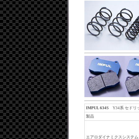
IMPUL 634S
Y34系 セド
製品
エアロダイナミクスシステム