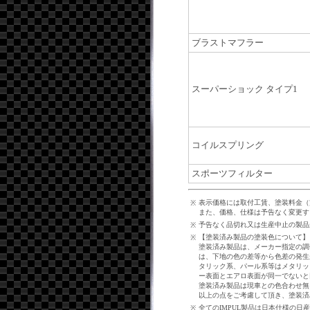
ブラストマフラー
スーパーショック タイプ1
コイルスプリング
スポーツフィルター
表示価格には取付工賃、塗装料金（
※
また、価格、仕様は予告なく変更す
予告なく品切れ又は生産中止の製品
※
【塗装済み製品の塗装色について】
※
塗装済み製品は、メーカー指定の調
は、下地の色の差等から色差の発生
タリック系、パール系等はメタリッ
ー表面とエアロ表面が同一でないと
塗装済み製品は現車との色合わせ無
以上の点をご考慮して頂き、塗装済
全てのIMPUL製品は日本仕様の
※