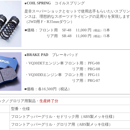
●COIL SPRING
コイルスプリング
是非スーパーショックとセットで使用志手もらいたいスプリン
ンスは、理想的なスポーツドライビングの足周りを実現します
（2WD用 F・R35mmダウン）
■価格：
フロント用
SF-48
11,000 円
/1本
（税込）
リア用
SR-48
11,000 円
/1本
（税込）
●BRAKE PAD
ブレーキパッド
・VQ30DETエンジン車
フロント用：
PFG-08
リア用：
PRG-08
・VQ30DDエンジン車
フロント用：
PFG-11
リア用：
PRG-07
■価格：各
16,500円（税込）
リック／グロリア用製品・
生産終了分
型番・仕様
フロントアッパーグリル・セドリック用（ABS製メッキ仕様）
フロントアッパーグリル・グロリア用（ABS製メッキ仕様）