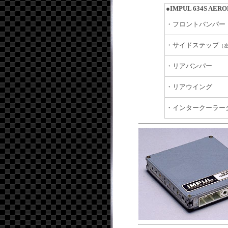
●IMPUL 634S AER
・フロントバンパー
・サイドステップ
（
・リアバンパー
・リアウイング
・インタークーラー