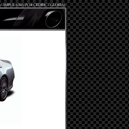
＞
IMPUL 634S (Y34 CEDRIC / GLORIA)