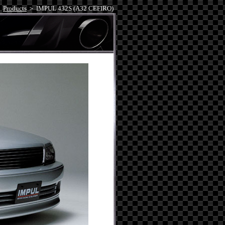
＞
Products
＞
IMPUL 432S (A32 CEFIRO)